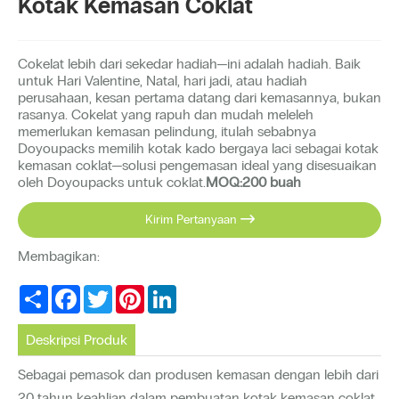
Kotak Kemasan Coklat
Cokelat lebih dari sekedar hadiah—ini adalah hadiah. Baik
untuk Hari Valentine, Natal, hari jadi, atau hadiah
perusahaan, kesan pertama datang dari kemasannya, bukan
rasanya. Cokelat yang rapuh dan mudah meleleh
memerlukan kemasan pelindung, itulah sebabnya
Doyoupacks memilih kotak kado bergaya laci sebagai kotak
kemasan coklat—solusi pengemasan ideal yang disesuaikan
oleh Doyoupacks untuk coklat.
MOQ:200 buah
Kirim Pertanyaan

Membagikan:
Share
Facebook
Twitter
Pinterest
LinkedIn
Deskripsi Produk
Sebagai pemasok dan produsen kemasan dengan lebih dari
20 tahun keahlian dalam pembuatan kotak kemasan coklat,