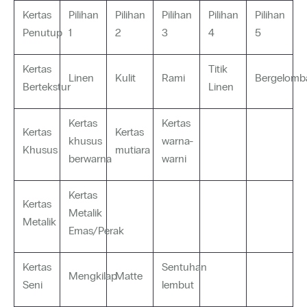
Kertas
Pilihan
Pilihan
Pilihan
Pilihan
Pilihan
Penutup
1
2
3
4
5
Kertas
Titik
Linen
Kulit
Rami
Bergelomb
Bertekstur
Linen
Kertas
Kertas
Kertas
Kertas
khusus
warna-
Khusus
mutiara
berwarna
warni
Kertas
Kertas
Metalik
Metalik
Emas/Perak
Kertas
Sentuhan
Mengkilap
Matte
Seni
lembut