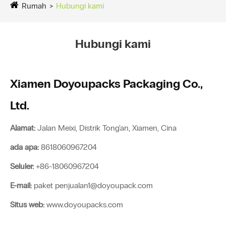
Rumah
Hubungi kami
Hubungi kami
Xiamen Doyoupacks Packaging Co.,
Ltd.
Alamat:
Jalan Meixi, Distrik Tong'an, Xiamen, Cina
ada apa:
8618060967204
Seluler:
+86-18060967204
E-mail:
paket penjualan1@doyoupack.com
Situs web:
www.doyoupacks.com