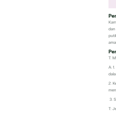
Pe
Kam
dan 
put
ama
Pe
T: 
A: 1
dal
2. K
men
3. 
T: J