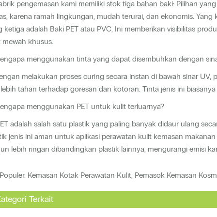
abrik pengemasan kami memiliki stok tiga bahan baki: Pilihan ya
as, karena ramah lingkungan, mudah terurai, dan ekonomis. Yang
 ketiga adalah Baki PET atau PVC, Ini memberikan visibilitas pro
it mewah khusus.
Mengapa menggunakan tinta yang dapat disembuhkan dengan sin
engan melakukan proses curing secara instan di bawah sinar UV,
lebih tahan terhadap goresan dan kotoran. Tinta jenis ini biasan
Mengapa menggunakan PET untuk kulit terluarnya?
ET adalah salah satu plastik yang paling banyak didaur ulang seca
tik jenis ini aman untuk aplikasi perawatan kulit kemasan makana
n lebih ringan dibandingkan plastik lainnya, mengurangi emisi ka
 Populer: Kemasan Kotak Perawatan Kulit, Pemasok Kemasan Kosme
ategori Terkait