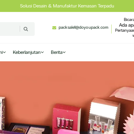
Solusi Desain & Manufaktur Kemasan Terpadu
Bicar
Ada ap
packsale1@doyoupack.com
Pertanyaa
mi
Keberlanjutan
Berita