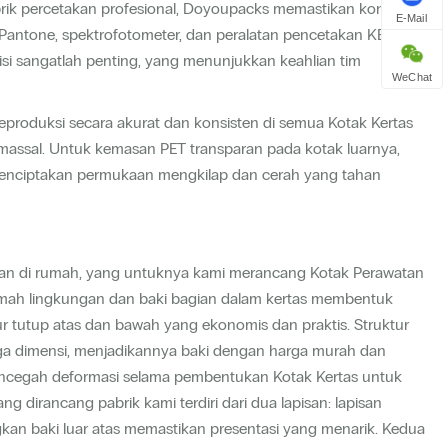
abrik percetakan profesional, Doyoupacks memastikan kontrol
E-Mail
Pantone, spektrofotometer, dan peralatan pencetakan KBA
si sangatlah penting, yang menunjukkan keahlian tim
WeChat
roduksi secara akurat dan konsisten di semua Kotak Kertas
massal. Untuk kemasan PET transparan pada kotak luarnya,
menciptakan permukaan mengkilap dan cerah yang tahan
akan di rumah, yang untuknya kami merancang Kotak Perawatan
ramah lingkungan dan baki bagian dalam kertas membentuk
r tutup atas dan bawah yang ekonomis dan praktis. Struktur
 tiga dimensi, menjadikannya baki dengan harga murah dan
ncegah deformasi selama pembentukan Kotak Kertas untuk
g dirancang pabrik kami terdiri dari dua lapisan: lapisan
n baki luar atas memastikan presentasi yang menarik. Kedua