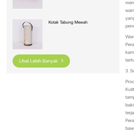
menj
war
yang
Kotak Tabung Mewah
pen
War
Per
kam
ter
Lihat Lebih Banyak
3. S
Pro
Kul
tamp
baki
ter
Pera
baw