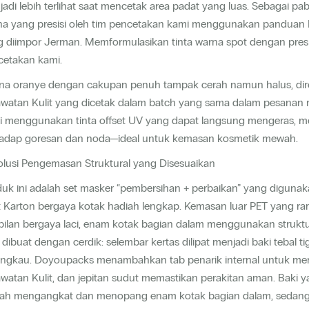
adi lebih terlihat saat mencetak area padat yang luas. Sebagai p
na yang presisi oleh tim pencetakan kami menggunakan panduan 
 diimpor Jerman. Memformulasikan tinta warna spot dengan presi
cetakan kami.
na oranye dengan cakupan penuh tampak cerah namun halus, direp
awatan Kulit yang dicetak dalam batch yang sama dalam pesanan 
i menggunakan tinta offset UV yang dapat langsung mengeras, 
hadap goresan dan noda—ideal untuk kemasan kosmetik mewah.
olusi Pengemasan Struktural yang Disesuaikan
duk ini adalah set masker “pembersihan + perbaikan” yang digun
it Karton bergaya kotak hadiah lengkap. Kemasan luar PET yang 
ilan bergaya laci, enam kotak bagian dalam menggunakan struktu
 dibuat dengan cerdik: selembar kertas dilipat menjadi baki tebal
jangkau. Doyoupacks menambahkan tab penarik internal untuk me
watan Kulit, dan jepitan sudut memastikan perakitan aman. Baki yan
ah mengangkat dan menopang enam kotak bagian dalam, sedangka