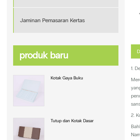
Jaminan Pemasaran Kertas
D
produk baru
1. D
Kotak Gaya Buku
Mere
yan
penu
san
2. 
Tutup dan Kotak Dasar
Bahk
Nam