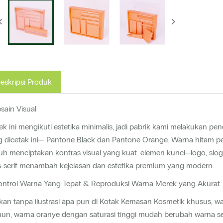
eskripsi Produk
esain Visual
k ini mengikuti estetika minimalis, jadi pabrik kami melakukan 
g dicetak ini— Pantone Black dan Pantone Orange. Warna hitam 
h menciptakan kontras visual yang kuat. elemen kunci—logo, slog
s-serif menambah kejelasan dan estetika premium yang modern.
Kontrol Warna Yang Tepat & Reproduksi Warna Merek yang Akurat
an tanpa ilustrasi apa pun di Kotak Kemasan Kosmetik khusus, w
un, warna oranye dengan saturasi tinggi mudah berubah warna s