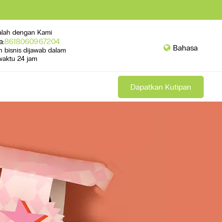
alah dengan Kami
a:
8618060967204
Bahasa
n bisnis dijawab dalam
waktu 24 jam
Dapatkan Kutipan