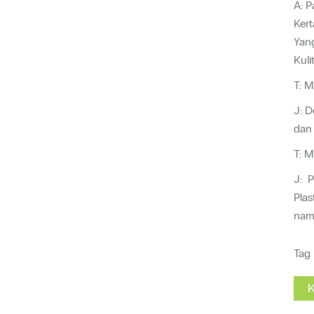
A: P
Kert
Yang
Kul
T: 
J: D
dan 
T: 
J: P
Plas
namu
Tag
K