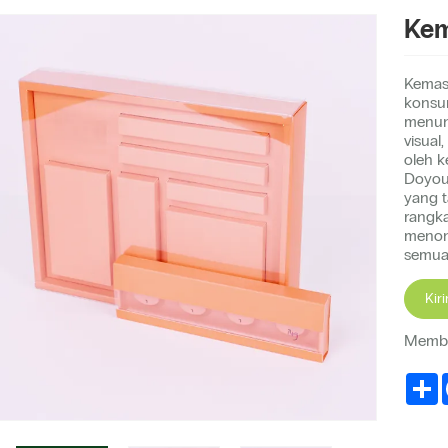
Kem
Kemasa
konsum
menun
visual
oleh k
Doyou
yang 
rangka
menon
semua 
Kir
Memba
S